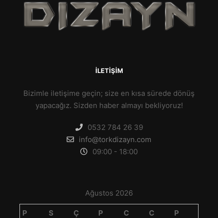
İLETIŞIM
Bizimle iletişime geçin; size en kısa sürede dönüş
yapacağız. Sizden haber almayı bekliyoruz!
0532 784 26 39
info@torkdizayn.com
09:00 - 18:00
Ağustos 2026
P
S
Ç
P
C
C
P