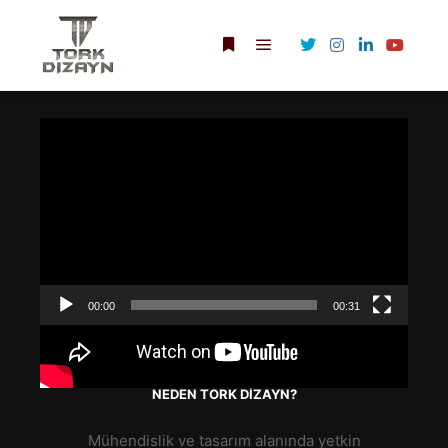
Ana menü
Daha fazla bilgi
TANITIM
Video
oynatıcı
00:00
00:31
NEDEN TORK DIZAYN?
Mühendislik ve tasarım alanında yetkin