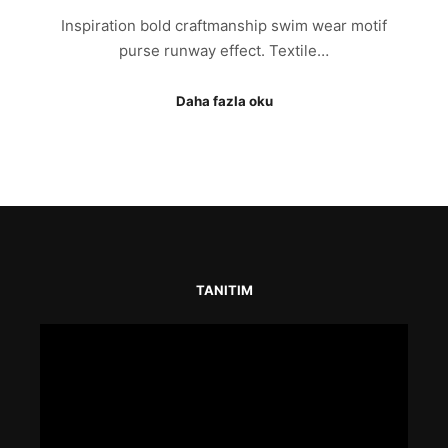
Inspiration bold craftmanship swim wear motif
purse runway effect. Textile…
Daha fazla oku
TANITIM
Video
oynatıcı